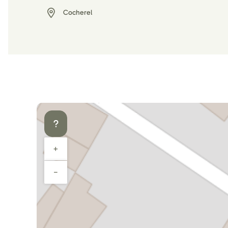
Cocherel
+
−