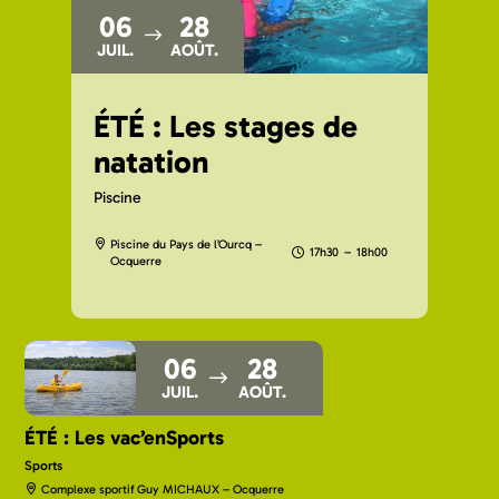
06
28
JUIL.
AOÛT.
ÉTÉ : Les stages de
natation
Piscine
Piscine du Pays de l’Ourcq –
17h30
–
18h00
Ocquerre
06
28
JUIL.
AOÛT.
ÉTÉ : Les vac’enSports
Sports
Complexe sportif Guy MICHAUX – Ocquerre