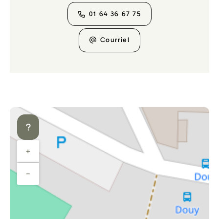
01 64 36 67 75
Courriel
+
−